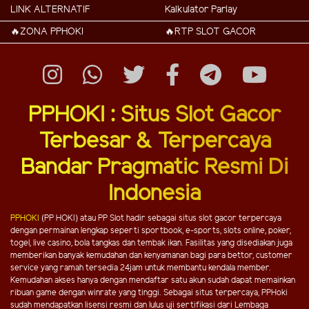
LINK ALTERNATIF
Kalkulator Parlay
🔥ZONA PPHOKI
🔥RTP SLOT GACOR
PPHOKI : Situs Slot Gacor
Terbesar & Terpercaya
Bandar Pragmatic Resmi Di
Indonesia
PPHOKI
(PP HOKI) atau PP Slot hadir sebagai situs slot gacor terpercaya
dengan permainan lengkap seperti sportbook, e-sports, slots online, poker,
togel, live casino, bola tangkas dan tembak ikan. Fasilitas yang disediakan juga
memberikan banyak kemudahan dan kenyamanan bagi para bettor, customer
service yang ramah tersedia 24jam untuk membantu kendala member.
Kemudahan akses hanya dengan mendaftar satu akun sudah dapat memainkan
ribuan game dengan winrate yang tinggi. Sebagai situs terpercaya, PPHoki
sudah mendapatkan lisensi resmi dan lulus uji sertifikasi dari Lembaga