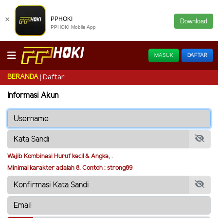
×
PPHOKI
Download
PPHOKI Mobile App
MASUK
DAFTAR
BERANDA
Daftar
Informasi Akun
Wajib Kombinasi Huruf kecil & Angka, .
Minimal karakter adalah 8. Contoh : strong89